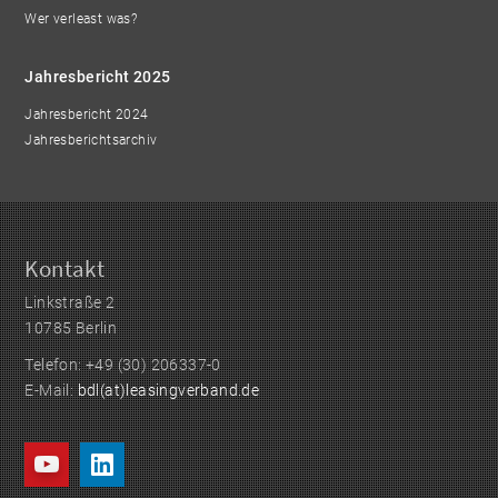
Wer verleast was?
Jahresbericht 2025
Jahresbericht 2024
Jahresberichtsarchiv
Kontakt
Linkstraße 2
10785 Berlin
Telefon: +49 (30) 206337-0
E-Mail:
bdl(at)leasingverband.de