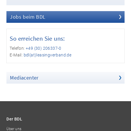
Jobs beim BDL
So erreichen Sie uns:
Telefon:
+49 (30) 206337-0
E-Mail:
bdl(at)leasingverband.de
Mediacenter
Der BDL
Über uns