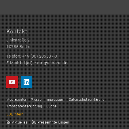
Kontakt
Linkstraße 2
10785 Berlin
Telefon: +49 (30) 206337-0
E-Mail:
bdl(at)leasingverband.de
Mediacenter
Presse
Impressum
Datenschutzerklärung
Transparenzerklärung
Suche
BDL Intern
Aktuelles
Pressemitteilungen