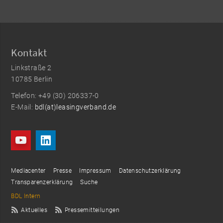
Kontakt
Linkstraße 2
10785 Berlin
Telefon: +49 (30) 206337-0
E-Mail:
bdl(at)leasingverband.de
Mediacenter
Presse
Impressum
Datenschutzerklärung
Transparenzerklärung
Suche
BDL Intern
Aktuelles
Pressemitteilungen