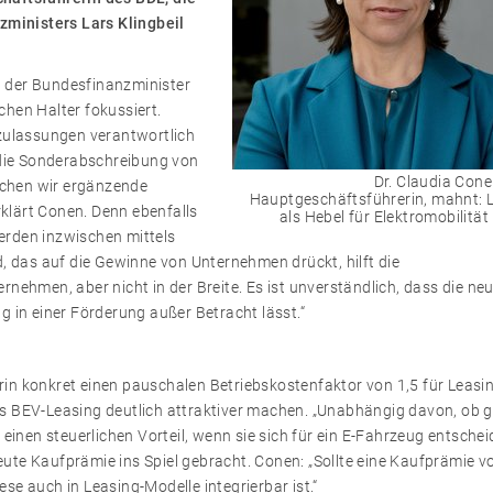
ministers Lars Klingbeil
ch der Bundesfinanzminister
hen Halter fokussiert.
uzulassungen verantwortlich
 die Sonderabschreibung von
Dr. Claudia Cone
auchen wir ergänzende
Hauptgeschäftsführerin, mahnt: 
klärt Conen. Denn ebenfalls
als Hebel für Elektromobilität
erden inzwischen mittels
, das auf die Gewinne von Unternehmen drückt, hilft die
nehmen, aber nicht in der Breite. Es ist unverständlich, dass die ne
 in einer Förderung außer Betracht lässt.“
in konkret einen pauschalen Betriebskostenfaktor von 1,5 für Leasi
s BEV-Leasing deutlich attraktiver machen. „Unabhängig davon, ob 
einen steuerlichen Vorteil, wenn sie sich für ein E-Fahrzeug entschei
te Kaufprämie ins Spiel gebracht. Conen: „Sollte eine Kaufprämie v
ese auch in Leasing-Modelle integrierbar ist.“