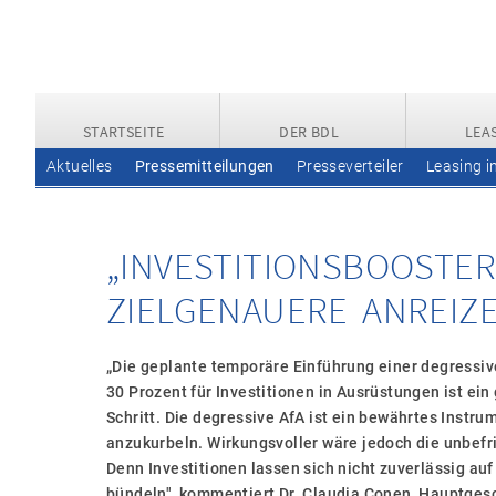
STARTSEITE
DER BDL
LEA
Aktuelles
Pressemitteilungen
Presseverteiler
Leasing i
„INVESTITIONSBOOSTER
ZIELGENAUERE ANREIZE
„Die geplante temporäre Einführung einer degressi
30 Prozent für Investitionen in Ausrüstungen ist ein 
Schritt. Die degressive AfA ist ein bewährtes Instru
anzukurbeln. Wirkungsvoller wäre jedoch die unbefr
Denn Investitionen lassen sich nicht zuverlässig au
bündeln", kommentiert Dr. Claudia Conen, Hauptgesc