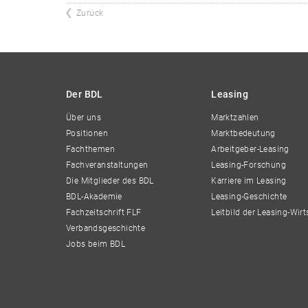
Zurück
Der BDL
Leasing
Über uns
Marktzahlen
Positionen
Marktbedeutung
Fachthemen
Arbeitgeber-Leasing
Fachveranstaltungen
Leasing-Forschung
Die Mitglieder des BDL
Karriere im Leasing
BDL-Akademie
Leasing-Geschichte
Fachzeitschrift FLF
Leitbild der Leasing-Wirt
Verbandsgeschichte
Jobs beim BDL