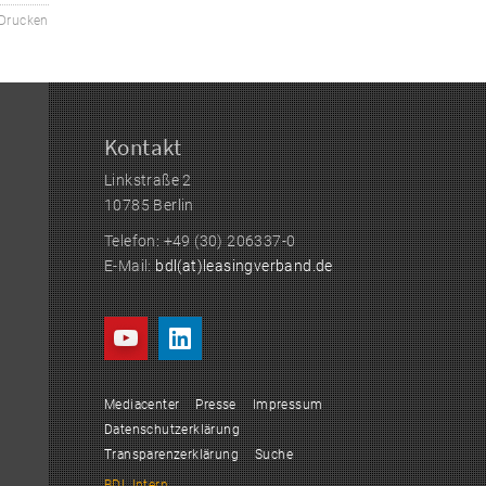
Drucken
Kontakt
Linkstraße 2
10785 Berlin
Telefon: +49 (30) 206337-0
E-Mail:
bdl(at)leasingverband.de
Mediacenter
Presse
Impressum
Datenschutzerklärung
Transparenzerklärung
Suche
BDL Intern