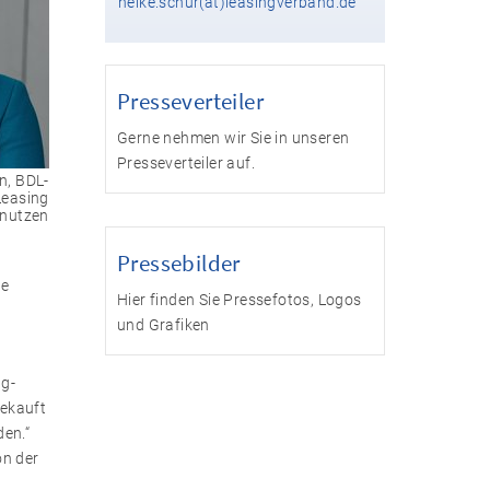
heike.schur(at)leasingverband.de
Presseverteiler
Gerne nehmen wir Sie in unseren
Presseverteiler auf.
n, BDL-
Leasing
 nutzen
Pressebilder
ue
Hier finden Sie Pressefotos, Logos
und Grafiken
ng-
gekauft
den.“
on der