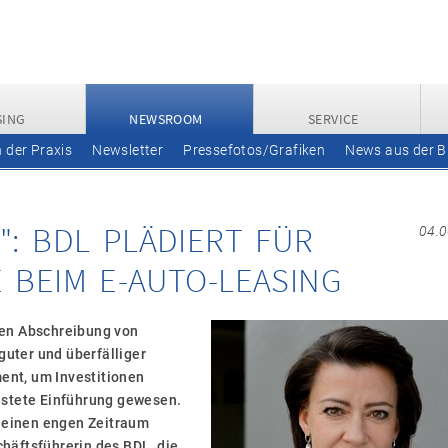
SING
NEWSROOM
SERVICE
n der Praxis
Newsletter
Pressefotos/Grafiken
News aus der 
": BDL PLÄDIERT FÜR
04.
 BEIM E-AUTO-LEASING
ven Abschreibung von
guter und überfälliger
ment, um Investitionen
istete Einführung gewesen.
f einen engen Zeitraum
häftsführerin des BDL, die