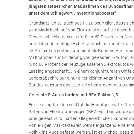
jüngsten steuerlichen Maßnahmen des Bundesfinanz
unter dem Schlagwort „Investitionsbooster".
Grundsätzlich sei auch positiv zu beurteilen, dass si
zum Markthochlauf von Elektroautos auf die gewerblic
Gewerbliche Halter seien für über 60 Prozent der Ne
und daher der richtige Hebel. „Jedoch betrachten wir
75 Prozent im ersten Jahr nicht als Booster. Hier br
Maßnahmen zur Förderung von geleasten E-Autos“, er
rund 60 Prozent der neuzugelassenen Elektroautos w
Leasing angeschafft. „In einem konjunkturellen Umfeld
Sonderabschreibung nur einer kleinen Anzahl von Unter
Bundesregierung das etablierte Instrument des Leasing
Geleaste E-Autos fördern mit BEV-Faktor 1,5
Für Leasing-Kunden schlägt die Hauptgeschäftsführer
Raten von Elektrofahrzeugen (BEV) vor. Das würde da
oder geleast wird, hätten alle gewerblichen Kunden so 
Von einigen Marktakteuren werde ergänzend eine erneu
Politik ins Auge gefasst werden, ist es wichtig, dass di