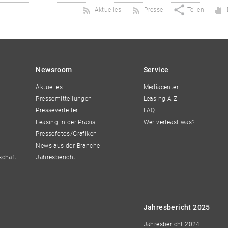
Aktuelles
Presse
Teilen
Newsroom
Service
Aktuelles
Mediacenter
Pressemitteilungen
Leasing A-Z
Presseverteiler
FAQ
Leasing in der Praxis
Wer verleast was?
Pressefotos/Grafiken
News aus der Branche
schaft
Jahresbericht
Jahresbericht 2025
Jahresbericht 2024