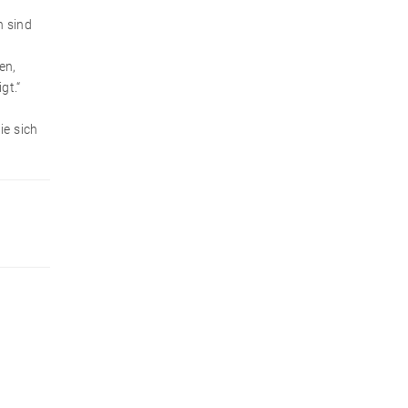
n sind
en,
gt.“
ie sich