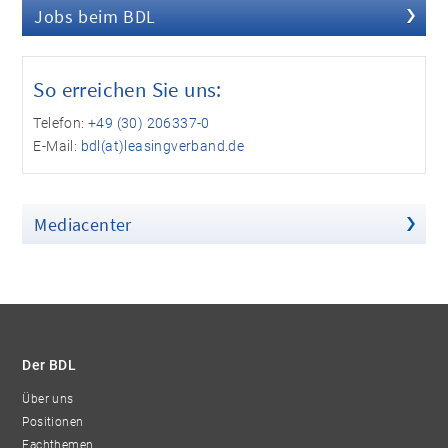
Jobs beim BDL
So erreichen Sie uns:
Telefon:
+49 (30) 206337-0
E-Mail:
bdl(at)leasingverband.de
Mediacenter
Der BDL
Über uns
Positionen
Fachthemen