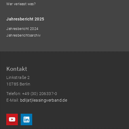
Wer verleast was?
Jahresbericht 2025
Jahresbericht 2024
Jahresberichtsarchiv
Kontakt
Linkstraße 2
10785 Berlin
Telefon: +49 (30) 206337-0
E-Mail:
bdl(at)leasingverband.de