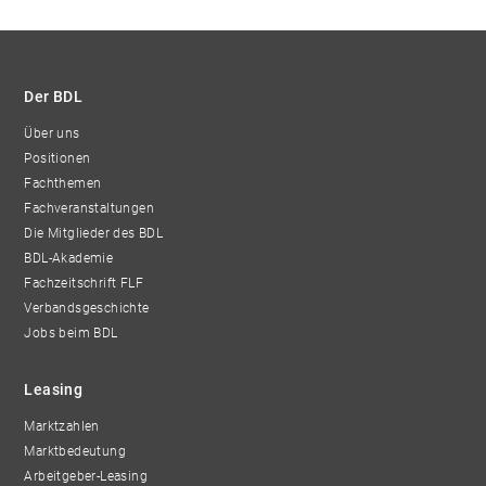
Der BDL
Über uns
Positionen
Fachthemen
Fachveranstaltungen
Die Mitglieder des BDL
BDL-Akademie
Fachzeitschrift FLF
Verbandsgeschichte
Jobs beim BDL
Leasing
Marktzahlen
Marktbedeutung
Arbeitgeber-Leasing