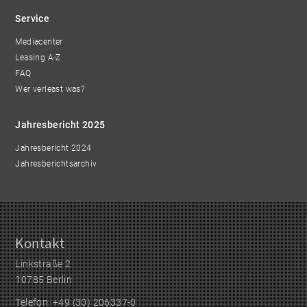
Service
Mediacenter
Leasing A-Z
FAQ
Wer verleast was?
Jahresbericht 2025
Jahresbericht 2024
Jahresberichtsarchiv
Kontakt
Linkstraße 2
10785 Berlin
Telefon: +49 (30) 206337-0