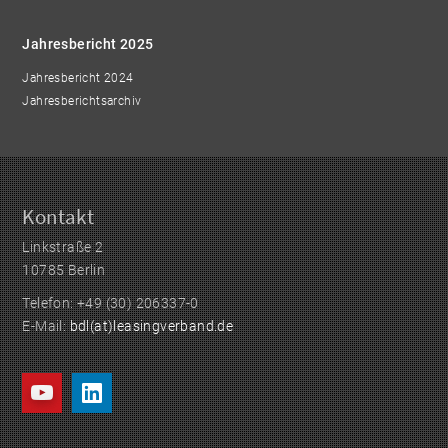
Jahresbericht 2025
Jahresbericht 2024
Jahresberichtsarchiv
Kontakt
Linkstraße 2
10785 Berlin
Telefon: +49 (30) 206337-0
E-Mail:
bdl(at)leasingverband.de