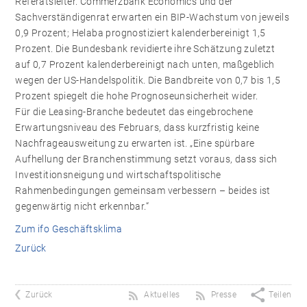
Referatsleiter. Commerzbank Economics und der
Sachverständigenrat erwarten ein BIP-Wachstum von jeweils
0,9 Prozent; Helaba prognostiziert kalenderbereinigt 1,5
Prozent. Die Bundesbank revidierte ihre Schätzung zuletzt
auf 0,7 Prozent kalenderbereinigt nach unten, maßgeblich
wegen der US-Handelspolitik. Die Bandbreite von 0,7 bis 1,5
Prozent spiegelt die hohe Prognoseunsicherheit wider.
Für die Leasing-Branche bedeutet das eingebrochene
Erwartungsniveau des Februars, dass kurzfristig keine
Nachfrageausweitung zu erwarten ist. „Eine spürbare
Aufhellung der Branchenstimmung setzt voraus, dass sich
Investitionsneigung und wirtschaftspolitische
Rahmenbedingungen gemeinsam verbessern – beides ist
gegenwärtig nicht erkennbar.“
Zum ifo Geschäftsklima
Zurück
Zurück
Aktuelles
Presse
Teilen