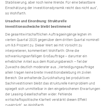
Stabilisierung, aber noch keine Wende. Für eine belastbare
Einschätzung der Investitionsdynamik reicht das nicht aus“,
so Wohlfarth.
Ursachen und Einordnung: Strukturelle
Investitionsschwäche bleibt bestimmend
Die gesamtwirtschaftlichen Auftragseingänge legten im
vierten Quartal 2025 gegenüber dem dritten Quartal nominell
um 9,6 Prozent zu. Dieser Wert sei mit Vorsicht zu
interpretieren, kommentiert Wohlfarth: Ohne die
schwankungsanfälligen Großaufträge – darunter ein
erheblicher Anteil aus dem Rüstungsbereich – fiel der
Zuwachs deutlich moderater aus. „Verteidigungsaufträge
allein tragen keine breite Investitionsbelebung im zivilen
Bereich. Die anhaltende Zurückhaltung bei produktiven
Sachinvestitionen bleibt das strukturelle Kernproblem und
spiegelt sich unmittelbar in den eingebrochenen Erwartungen
der Leasing-Gesellschaften wider. Fehlende
wirtschaftspolitische Klarheit verstärkt diesen Effekt
zusätzlich“, so Wohlfarth.