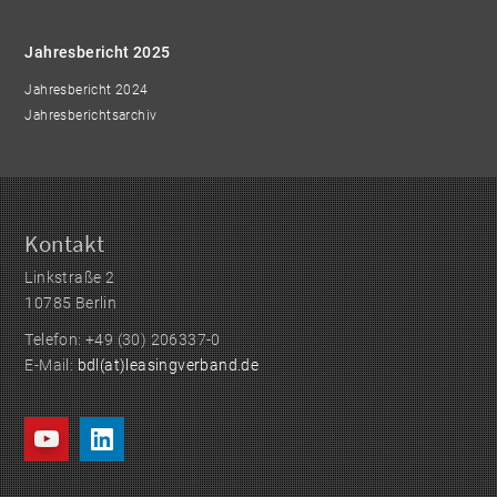
Jahresbericht 2025
Jahresbericht 2024
Jahresberichtsarchiv
Kontakt
Linkstraße 2
10785 Berlin
Telefon: +49 (30) 206337-0
E-Mail:
bdl(at)leasingverband.de