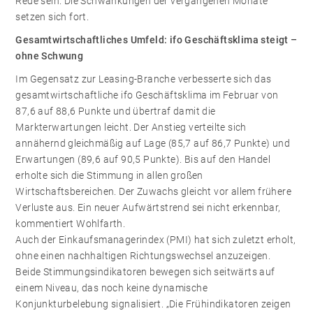
Rede sein. Die Schwankungen der vergangenen Monate
setzen sich fort.
Gesamtwirtschaftliches Umfeld: ifo Geschäftsklima steigt –
ohne Schwung
Im Gegensatz zur Leasing-Branche verbesserte sich das
gesamtwirtschaftliche ifo Geschäftsklima im Februar von
87,6 auf 88,6 Punkte und übertraf damit die
Markterwartungen leicht. Der Anstieg verteilte sich
annähernd gleichmäßig auf Lage (85,7 auf 86,7 Punkte) und
Erwartungen (89,6 auf 90,5 Punkte). Bis auf den Handel
erholte sich die Stimmung in allen großen
Wirtschaftsbereichen. Der Zuwachs gleicht vor allem frühere
Verluste aus. Ein neuer Aufwärtstrend sei nicht erkennbar,
kommentiert Wohlfarth.
Auch der Einkaufsmanagerindex (PMI) hat sich zuletzt erholt,
ohne einen nachhaltigen Richtungswechsel anzuzeigen.
Beide Stimmungsindikatoren bewegen sich seitwärts auf
einem Niveau, das noch keine dynamische
Konjunkturbelebung signalisiert. „Die Frühindikatoren zeigen