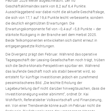
Februar 2026 weiter abgeschwächt. Der ifo
Geschäftsklimaindex sank von 8,2 auf 6,4 Punkte.
Ausschlaggebend war dabei nicht die aktuelle Geschäftslage,
die sich von 17,1 auf 19,4 Punkte leicht verbesserte, sondern
die deutlich eingetrübten Erwartungen: Die
Erwartungskomponente fiel von −0,4 auf −5,8 Punkte – der
stärkste Rückgang in der Branche seit dem Herbst 2025.
Beide Teilkomponenten entwickelten sich damit erneut in
entgegengesetzte Richtungen.
Die Divergenz prägt den Februar. Während das operative
Tagesgeschäft der Leasing-Gesellschaften noch trägt, trüben
sich die Sechs-Monats-Perspektiven spürbar ein. Während
das laufende Geschäft noch als stabil bewertet wird, so
entsteht für künftige Investitionen jedoch ein zunehmend
pessimistischeres Bild. „Die leichte Erholung der
Lagebeurteilung darf nicht darüber hinwegtäuschen, dass die
Investitionsneigung weiter abnimmt“, ordnet Dr. Kai
Wohlfarth, Referatsleiter Volkswirtschaft und Finanzierung,
ein. Von einer Trendwende könne auch im Februar nicht die