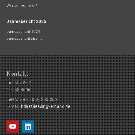
Wer verleast was?
Jahresbericht 2025
Jahresbericht 2024
Jahresberichtsarchiv
Kontakt
Linkstraße 2
10785 Berlin
Telefon: +49 (30) 206337-0
E-Mail:
bdl(at)leasingverband.de